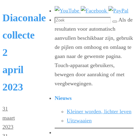
Diaconale
Zoeken
Als de
Zoek
naar:
resultaten voor automatisch
collecte
aanvullen beschikbaar zijn, gebruik
de pijlen om omhoog en omlaag te
2
gaan naar de gewenste pagina.
Touch-apparaat gebruikers,
april
bewegen door aanraking of met
veegbewegingen.
2023
Nieuws
31
Kleiner worden, lichter leven
maart
Uitzwaaien
2023