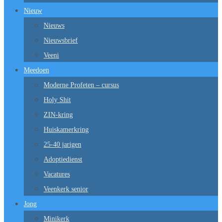
Nieuw
Nieuws
Nieuwsbrief
Veeni
Meedoen
Moderne Profeten – cursus
Holy Shit
ZIN-kring
Huiskamerkring
25-40 jarigen
Adoptiedienst
Vacatures
Veenkerk senior
Jong
Minikerk