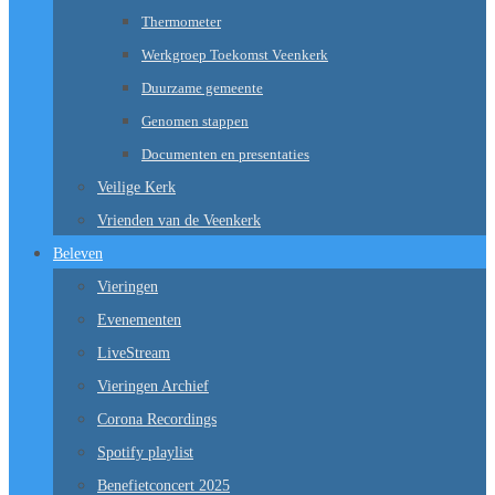
Thermometer
Werkgroep Toekomst Veenkerk
Duurzame gemeente
Genomen stappen
Documenten en presentaties
Veilige Kerk
Vrienden van de Veenkerk
Beleven
Vieringen
Evenementen
LiveStream
Vieringen Archief
Corona Recordings
Spotify playlist
Benefietconcert 2025