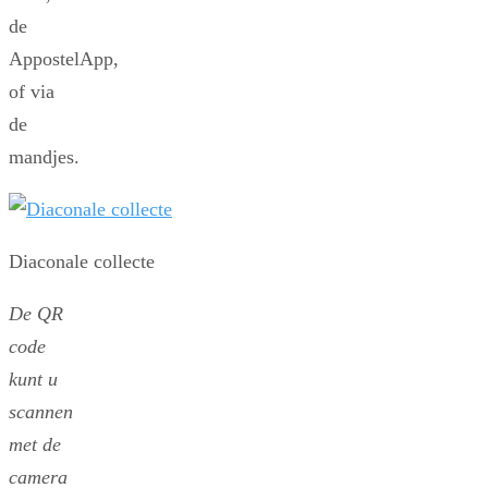
de
AppostelApp,
of via
de
mandjes.
Diaconale collecte
De QR
code
kunt u
scannen
met de
camera