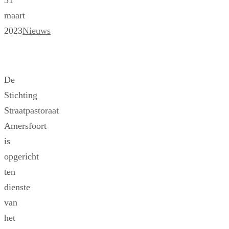
31
maart
2023
Nieuws
De
Stichting
Straatpastoraat
Amersfoort
is
opgericht
ten
dienste
van
het