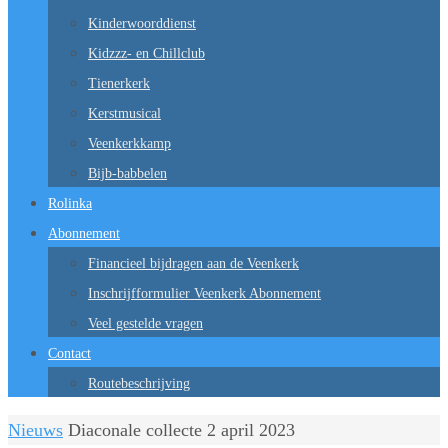
Kinderwoorddienst
Kidzzz- en Chillclub
Tienerkerk
Kerstmusical
Veenkerkkamp
Bijb-babbelen
Rolinka
Abonnement
Financieel bijdragen aan de Veenkerk
Inschrijfformulier Veenkerk Abonnement
Veel gestelde vragen
Contact
Routebeschrijving
Home
Nieuws
Diaconale collecte 2 april 2023