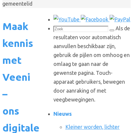
gemeentelid
Maak
Zoeken
Als de
Zoek
naar:
resultaten voor automatisch
kennis
aanvullen beschikbaar zijn,
gebruik de pijlen om omhoog en
met
omlaag te gaan naar de
gewenste pagina. Touch-
Veeni
apparaat gebruikers, bewegen
door aanraking of met
–
veegbewegingen.
ons
Nieuws
digitale
Kleiner worden, lichter