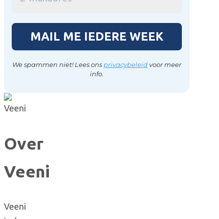
We spammen niet! Lees ons
privacybeleid
voor meer
info.
Over
Veeni
Veeni