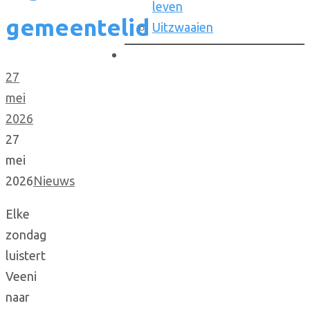
leven
gemeentelid
Uitzwaaien
27
mei
2026
27
mei
2026
Nieuws
Elke
zondag
luistert
Veeni
naar