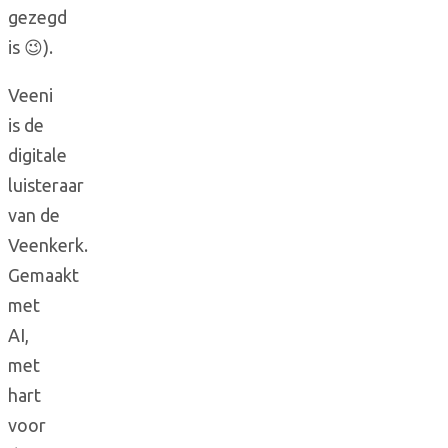
gezegd
is 😉).
Veeni
is de
digitale
luisteraar
van de
Veenkerk.
Gemaakt
met
AI,
met
hart
voor