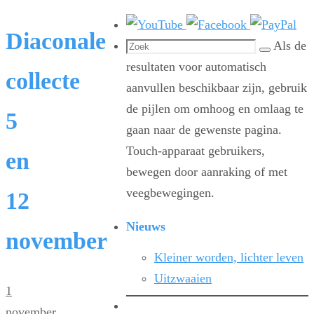
Diaconale
Zoeken
Als de
Zoek
naar:
resultaten voor automatisch
collecte
aanvullen beschikbaar zijn, gebruik
de pijlen om omhoog en omlaag te
5
gaan naar de gewenste pagina.
Touch-apparaat gebruikers,
en
bewegen door aanraking of met
veegbewegingen.
12
Nieuws
november
Kleiner worden, lichter leven
Uitzwaaien
1
november