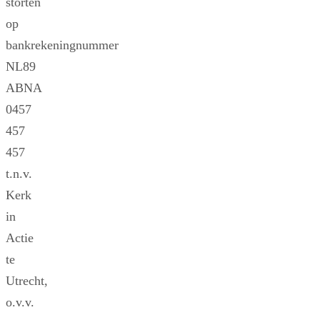
storten
op
bankrekeningnummer
NL89
ABNA
0457
457
457
t.n.v.
Kerk
in
Actie
te
Utrecht,
o.v.v.