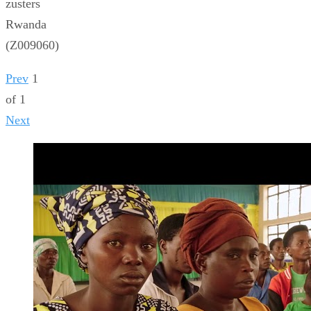
zusters
Rwanda
(Z009060)
Prev
1
of
1
Next