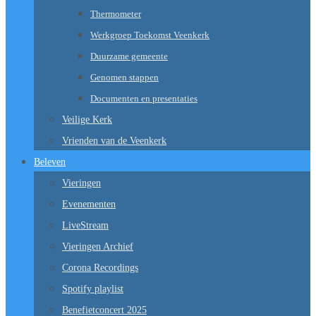
Thermometer
Werkgroep Toekomst Veenkerk
Duurzame gemeente
Genomen stappen
Documenten en presentaties
Veilige Kerk
Vrienden van de Veenkerk
Beleven
Vieringen
Evenementen
LiveStream
Vieringen Archief
Corona Recordings
Spotify playlist
Benefietconcert 2025