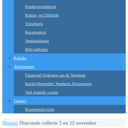
Kinderwoorddienst
Kidzzz- en Chillclub
Tienerkerk
Kerstmusical
Veenkerkkamp
Bijb-babbelen
Rolinka
Abonnement
Financieel bijdragen aan de Veenkerk
Inschrijfformulier Veenkerk Abonnement
Veel gestelde vragen
Contact
Routebeschrijving
Home
Nieuws
Diaconale collecte 5 en 12 november