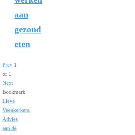
aan
gezond
eten
Prev
1
of
1
Next
Bookmark
.
Lieve
Veenkerkers,
Advies
aan de