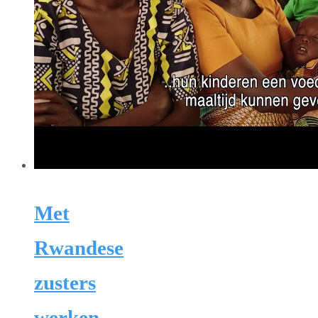
Met
Rwandese
zusters
werken