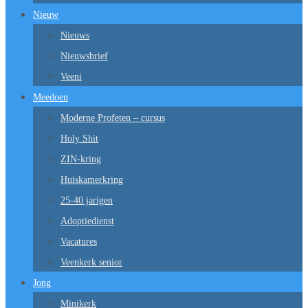
Nieuw
Nieuws
Nieuwsbrief
Veeni
Meedoen
Moderne Profeten – cursus
Holy Shit
ZIN-kring
Huiskamerkring
25-40 jarigen
Adoptiedienst
Vacatures
Veenkerk senior
Jong
Minikerk