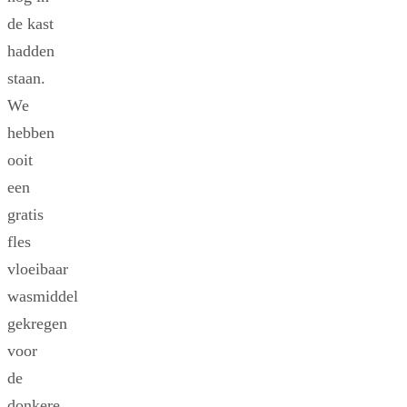
de kast
hadden
staan.
We
hebben
ooit
een
gratis
fles
vloeibaar
wasmiddel
gekregen
voor
de
donkere