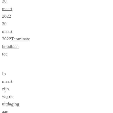
30
maart
2022
30
maart
2022
Tenminste
houdbaar
tot
In
maart
zijn
wij de
uitdaging
aan