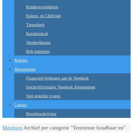
Kinderwoorddienst
Kidzzz- en Chillclub
Tienerkerk
Kerstmusical
Veenkerkkamp
Bijb-babbelen
Rolinka
Abonnement
Financieel bijdragen aan de Veenkerk
Inschrijfformulier Veenkerk Abonnement
Veel gestelde vragen
Contact
Routebeschrijving
Home
Meedoen
Archief per categorie "Tenminste houdbaar tot"