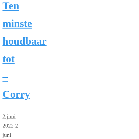
Ten
minste
houdbaar
tot
–
Corry
2 juni
2022
2
juni