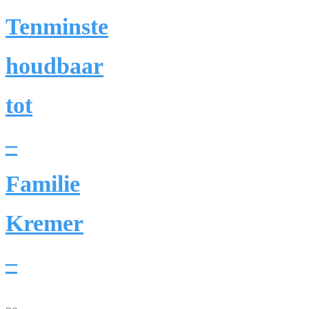
Tenminste
houdbaar
tot
–
Familie
Kremer
–