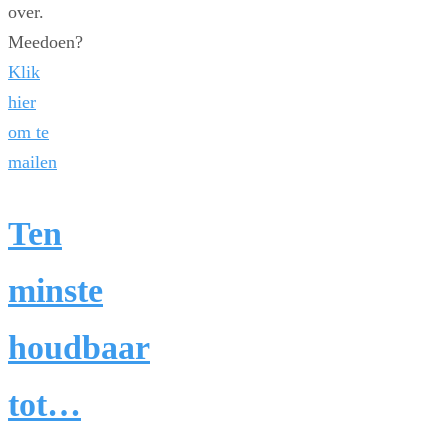
over.
Meedoen?
Klik
hier
om te
mailen
Ten
minste
houdbaar
tot…