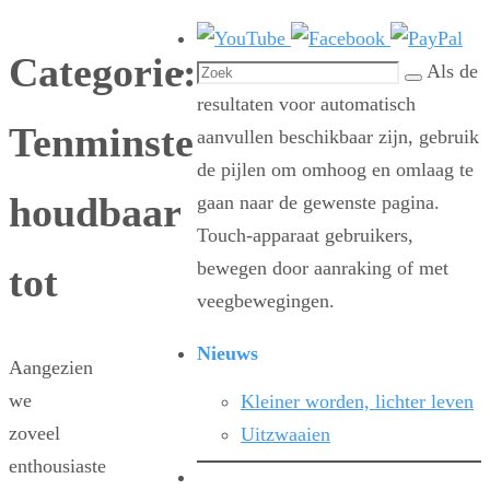
Categorie:
Zoeken
Als de
Zoek
naar:
resultaten voor automatisch
Tenminste
aanvullen beschikbaar zijn, gebruik
de pijlen om omhoog en omlaag te
houdbaar
gaan naar de gewenste pagina.
Touch-apparaat gebruikers,
bewegen door aanraking of met
tot
veegbewegingen.
Nieuws
Aangezien
we
Kleiner worden, lichter leven
zoveel
Uitzwaaien
enthousiaste