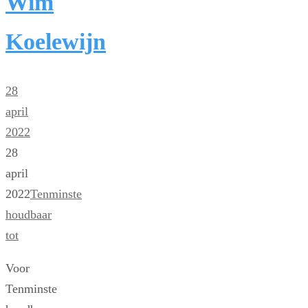
Wim
Koelewijn
28
april
2022
28
april
2022
Tenminste
houdbaar
tot
Voor
Tenminste