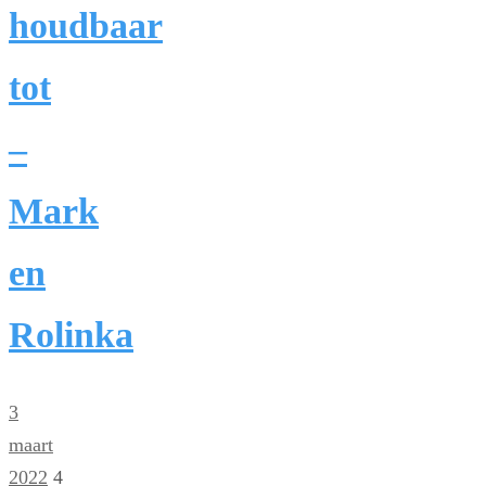
houdbaar
tot
–
Mark
en
Rolinka
3
maart
2022
4