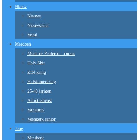
Nieuw
Nieuws
Nieuwsbrief
Veeni
Meedoen
Moderne Profeten – cursus
Holy Shit
ZIN-kring
Huiskamerkring
25-40 jarigen
Adoptiedienst
Vacatures
Veenkerk senior
Jong
Minikerk