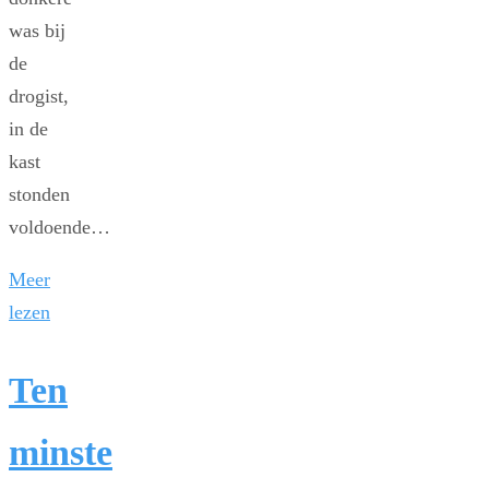
was bij
de
drogist,
in de
kast
stonden
voldoende…
Meer
lezen
Ten
minste