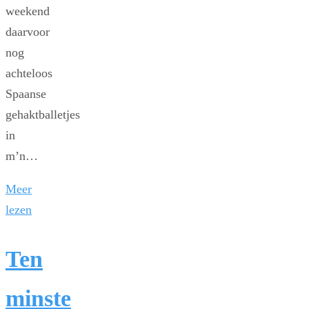
weekend
daarvoor
nog
achteloos
Spaanse
gehaktballetjes
in
m’n…
Meer
lezen
Ten
minste