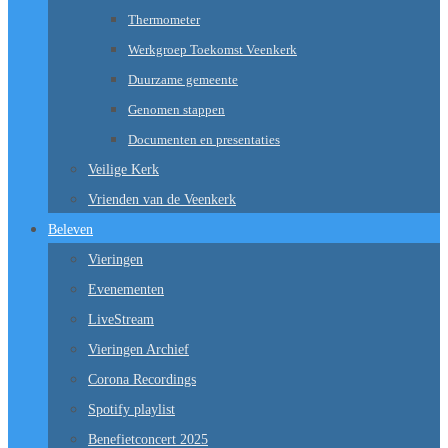
Thermometer
Werkgroep Toekomst Veenkerk
Duurzame gemeente
Genomen stappen
Documenten en presentaties
Veilige Kerk
Vrienden van de Veenkerk
Beleven
Vieringen
Evenementen
LiveStream
Vieringen Archief
Corona Recordings
Spotify playlist
Benefietconcert 2025